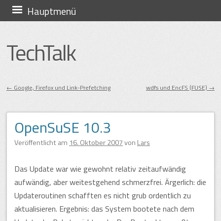
Zum
Hauptmenü
Inhalt
springen
TechTalk
←
Google, Firefox und Link-Prefetching
wdfs und EncFS (FUSE)
→
Beitragsnavigation
OpenSuSE 10.3
Veröffentlicht am
16. Oktober 2007
von
Lars
Das Update war wie gewohnt relativ zeitaufwändig
aufwändig, aber weitestgehend schmerzfrei. Ärgerlich: die
Updateroutinen schafften es nicht grub ordentlich zu
aktualisieren. Ergebnis: das System bootete nach dem