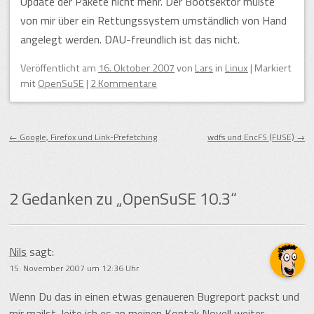
Update der Pakete nicht mehr. Der Bootsektor mußte
von mir über ein Rettungssystem umständlich von Hand
angelegt werden. DAU-freundlich ist das nicht.
Veröffentlicht am
16. Oktober 2007
von
Lars
in
Linux
|
Markiert
mit
OpenSuSE
|
2 Kommentare
Beitragsnavigation
←
Google, Firefox und Link-Prefetching
wdfs und EncFS (FUSE)
→
2 Gedanken zu „
OpenSuSE 10.3
“
Nils
sagt:
15. November 2007 um 12:36 Uhr
Wenn Du das in einen etwas genaueren Bugreport packst und
mir mailst, leite ich es an meinen Kontak Novell weiter.