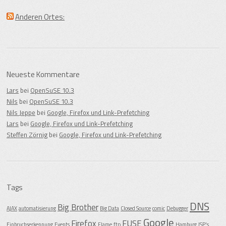
Anderen Ortes:
Neueste Kommentare
Lars
bei
OpenSuSE 10.3
Nils
bei
OpenSuSE 10.3
Nils Jeppe
bei
Google, Firefox und Link-Prefetching
Lars
bei
Google, Firefox und Link-Prefetching
Steffen Zörnig
bei
Google, Firefox und Link-Prefetching
Tags
DNS
Big Brother
AJAX
automatisierung
Big Data
Closed Source
comic
Debugger
Google
Firefox
FUSE
Einbruchserkennung
Events
Flame
ftp
Hamburg
ISP's