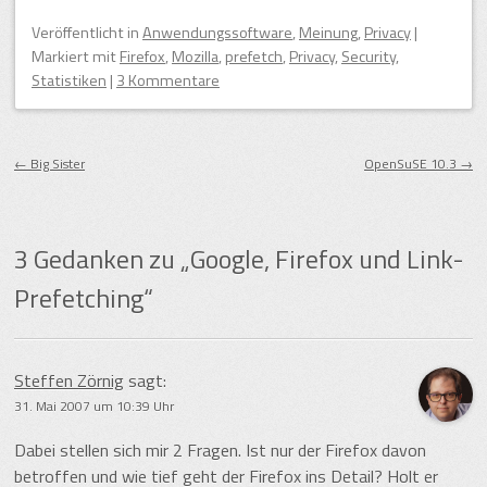
Veröffentlicht
in
Anwendungssoftware
,
Meinung
,
Privacy
|
Markiert mit
Firefox
,
Mozilla
,
prefetch
,
Privacy
,
Security
,
Statistiken
|
3 Kommentare
Beitragsnavigation
←
Big Sister
OpenSuSE 10.3
→
3 Gedanken zu „
Google, Firefox und Link-
Prefetching
“
Steffen Zörnig
sagt:
31. Mai 2007 um 10:39 Uhr
Dabei stellen sich mir 2 Fragen. Ist nur der Firefox davon
betroffen und wie tief geht der Firefox ins Detail? Holt er