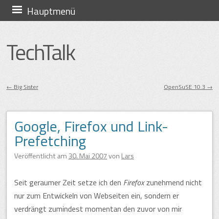
Zum
Hauptmenü
Inhalt
springen
TechTalk
←
Big Sister
OpenSuSE 10.3
→
Beitragsnavigation
Google, Firefox und Link-
Prefetching
Veröffentlicht am
30. Mai 2007
von
Lars
Seit geraumer Zeit setze ich den
Firefox
zunehmend nicht
nur zum Entwickeln von Webseiten ein, sondern er
verdrängt zumindest momentan den zuvor von mir