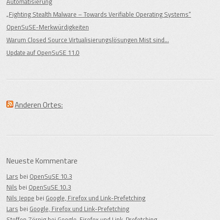
Automatisierung
„Fighting Stealth Malware – Towards Verifiable Operating Systems“
OpenSuSE-Merkwürdigkeiten
Warum Closed Source Virtualisierungslösungen Mist sind…
Update auf OpenSuSE 11.0
Anderen Ortes:
Neueste Kommentare
Lars
bei
OpenSuSE 10.3
Nils
bei
OpenSuSE 10.3
Nils Jeppe
bei
Google, Firefox und Link-Prefetching
Lars
bei
Google, Firefox und Link-Prefetching
Steffen Zörnig
bei
Google, Firefox und Link-Prefetching