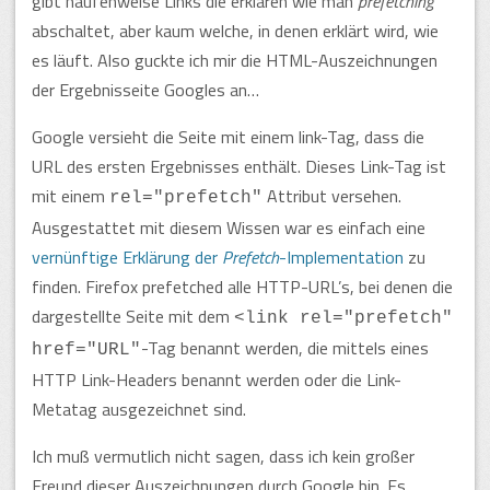
gibt haufenweise Links die erklären wie man
prefetching
abschaltet, aber kaum welche, in denen erklärt wird, wie
es läuft. Also guckte ich mir die HTML-Auszeichnungen
der Ergebnisseite Googles an…
Google versieht die Seite mit einem link-Tag, dass die
URL des ersten Ergebnisses enthält. Dieses Link-Tag ist
mit einem
Attribut versehen.
rel="prefetch"
Ausgestattet mit diesem Wissen war es einfach eine
vernünftige Erklärung der
Prefetch
-Implementation
zu
finden. Firefox prefetched alle HTTP-URL’s, bei denen die
dargestellte Seite mit dem
<link rel="prefetch"
-Tag benannt werden, die mittels eines
href="URL"
HTTP Link-Headers benannt werden oder die Link-
Metatag ausgezeichnet sind.
Ich muß vermutlich nicht sagen, dass ich kein großer
Freund dieser Auszeichnungen durch Google bin. Es