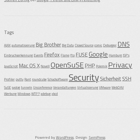
Tags
DNS
Big Brother
AJAX
automatisierung
Big Data
Closed Source
comic
Debugger
Google
Firefox
FUSE
Einbruchserkennung
Events
Flame
ftp
Hamburg
ISP's
OpenSuSE
Privacy
Mac OS X
PHP
JavaScript
Novell
Polemik
Security
Sicherheit
SSH
Profiler
putty
Rant
roundcube
Schadsoftware
SuSE
syslog
tunneln
Unconference
Veranstaltungen
Virtualisierung
VMware
WebDAV
Werbung
Windows
WTF!?
xdebug
xkcd
Powered by
WordPress
. Design:
SemPress