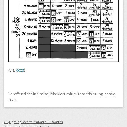
(via
xkcd
)
Veröffentlicht
in
*.misc
|
Markiert mit
automatisierung
,
comic
,
xkcd
Beitragsnavigation
←
„Fighting Stealth Malware – Towards