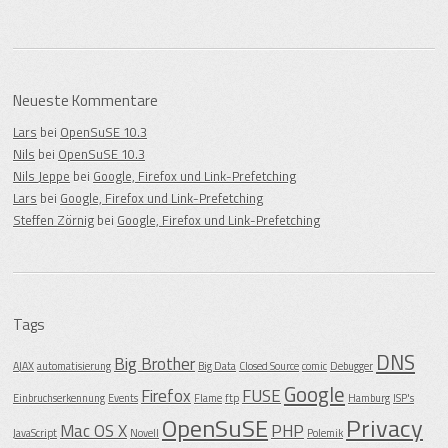
Neueste Kommentare
Lars
bei
OpenSuSE 10.3
Nils
bei
OpenSuSE 10.3
Nils Jeppe
bei
Google, Firefox und Link-Prefetching
Lars
bei
Google, Firefox und Link-Prefetching
Steffen Zörnig
bei
Google, Firefox und Link-Prefetching
Tags
DNS
Big Brother
AJAX
automatisierung
Big Data
Closed Source
comic
Debugger
Google
Firefox
FUSE
Einbruchserkennung
Events
Flame
ftp
Hamburg
ISP's
OpenSuSE
Privacy
Mac OS X
PHP
JavaScript
Novell
Polemik