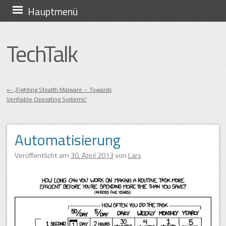
Zum
Hauptmenü
Inhalt
springen
TechTalk
←
„Fighting Stealth Malware – Towards
Verifiable Operating Systems“
Beitragsnavigation
Automatisierung
Veröffentlicht am
30. April 2013
von
Lars