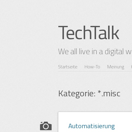
TechTalk
We all live in a digital 
Zum
Startseite
How-To
Meinung
Hauptmenü
Inhalt
springen
Kategorie:
*.misc
Beitragsnavigation
Automatisierung