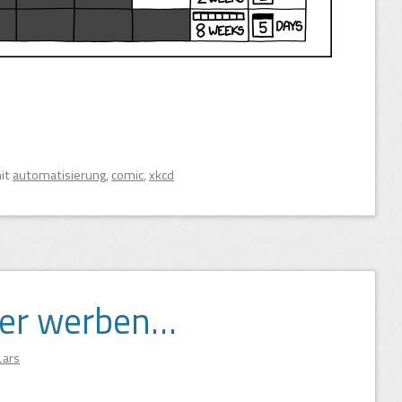
mit
automatisierung
,
comic
,
xkcd
der werben…
Lars