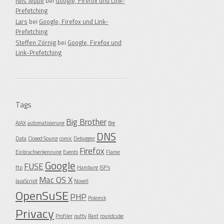
Nils Jeppe
bei
Google, Firefox und Link-
Prefetching
Lars
bei
Google, Firefox und Link-
Prefetching
Steffen Zörnig
bei
Google, Firefox und
Link-Prefetching
Tags
Big Brother
AJAX
automatisierung
Big
DNS
Data
Closed Source
comic
Debugger
Firefox
Einbruchserkennung
Events
Flame
Google
FUSE
ftp
Hamburg
ISP's
Mac OS X
JavaScript
Novell
OpenSuSE
PHP
Polemik
Privacy
Profiler
putty
Rant
roundcube