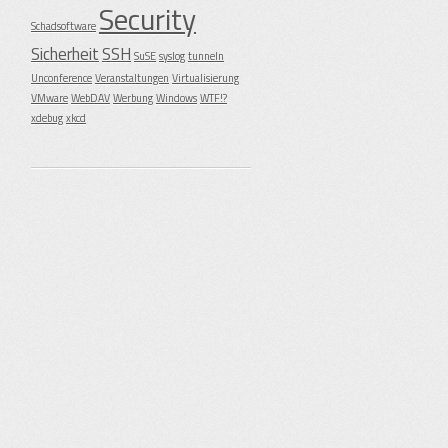
Security
Schadsoftware
Sicherheit
SSH
SuSE
syslog
tunneln
Unconference
Veranstaltungen
Virtualisierung
VMware
WebDAV
Werbung
Windows
WTF!?
xdebug
xkcd