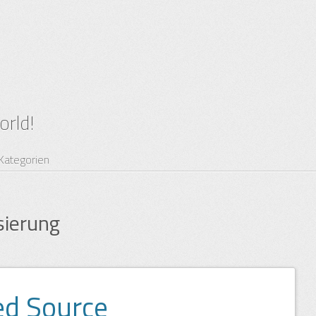
world!
Kategorien
isierung
d Source