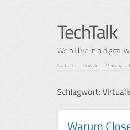
TechTalk
We all live in a digital 
Zum
Startseite
How-To
Meinung
Hauptmenü
Inhalt
springen
Schlagwort:
Virtual
Warum Close
Beitragsnavigation