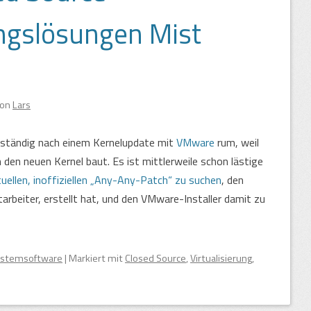
ungslösungen Mist
von
Lars
h ständig nach einem Kernelupdate mit
VMware
rum, weil
en neuen Kernel baut. Es ist mittlerweile schon lästige
uellen, inoffiziellen „Any-Any-Patch“ zu suchen
, den
arbeiter, erstellt hat, und den VMware-Installer damit zu
stemsoftware
|
Markiert mit
Closed Source
,
Virtualisierung
,