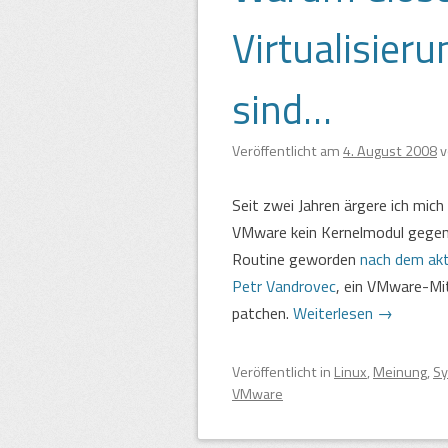
Virtualisier
sind…
Veröffentlicht am
4. August 2008
Seit zwei Jahren ärgere ich mic
VMware kein Kernelmodul gegen d
Routine geworden
nach dem akt
Petr Vandrovec
, ein VMware-Mit
patchen.
Weiterlesen
→
Veröffentlicht
in
Linux
,
Meinung
,
Sy
VMware