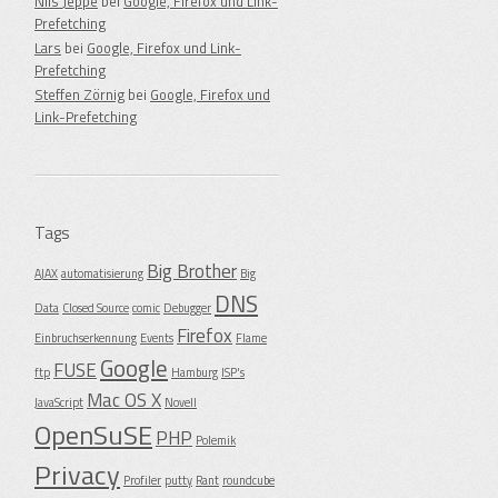
Nils Jeppe
bei
Google, Firefox und Link-
Prefetching
Lars
bei
Google, Firefox und Link-
Prefetching
Steffen Zörnig
bei
Google, Firefox und
Link-Prefetching
Tags
Big Brother
AJAX
automatisierung
Big
DNS
Data
Closed Source
comic
Debugger
Firefox
Einbruchserkennung
Events
Flame
Google
FUSE
ftp
Hamburg
ISP's
Mac OS X
JavaScript
Novell
OpenSuSE
PHP
Polemik
Privacy
Profiler
putty
Rant
roundcube